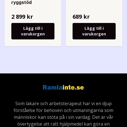
ryggstöd
2 899 kr
689 kr
Lägg till i
Lägg till i
varukorgen
varukorgen
Som läkare och arbetsterapeut har vi en djup
förståelse för behoven och utmaningarna som
människor kan stöta på i sin vardag. Det är vår
övertygelse att rätt hjälpmedel kan göra en