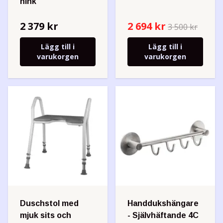
hink
2 379 kr
2 694 kr
3 500 kr
Lägg till i
Lägg till i
varukorgen
varukorgen
Duschstol med
Handdukshängare
mjuk sits och
- Självhäftande 4C