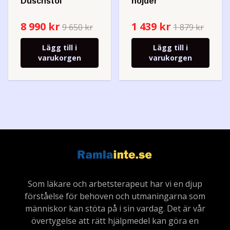
Duschstol
höjder
8 990 kr
1 439 kr
9 650 kr
1 879 kr
Lägg till i
Lägg till i
varukorgen
varukorgen
Som läkare och arbetsterapeut har vi en djup
förståelse för behoven och utmaningarna som
människor kan stöta på i sin vardag. Det är vår
övertygelse att rätt hjälpmedel kan göra en