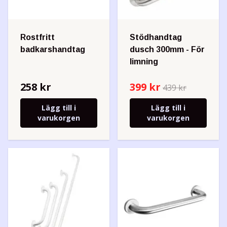
Rostfritt
Stödhandtag
badkarshandtag
dusch 300mm - För
limning
258 kr
399 kr
439 kr
Lägg till i
Lägg till i
varukorgen
varukorgen