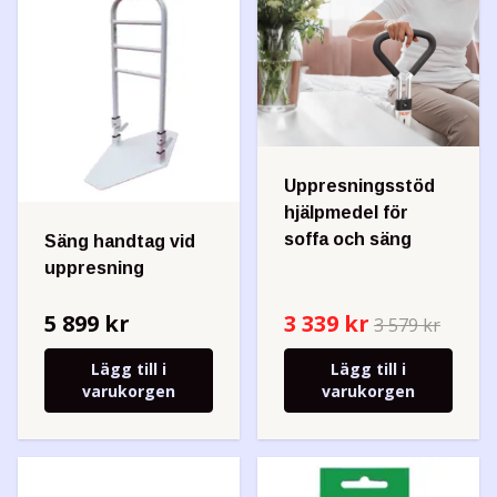
Uppresningsstöd
hjälpmedel för
soffa och säng
Säng handtag vid
uppresning
5 899 kr
3 339 kr
3 579 kr
Lägg till i
Lägg till i
varukorgen
varukorgen