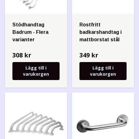
Stödhandtag
Rostfritt
Badrum - Flera
badkarshandtag i
varianter
mattborstat stål
308 kr
349 kr
Lägg till i
Lägg till i
varukorgen
varukorgen