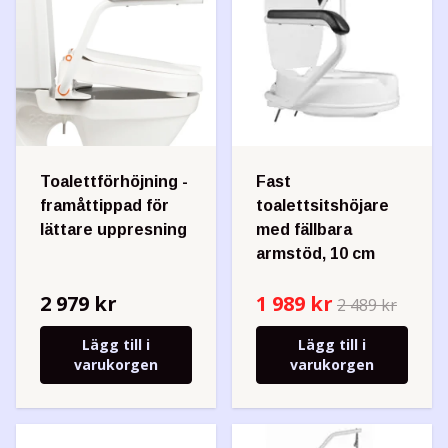
Toalettförhöjning -
Fast
framåttippad för
toalettsitshöjare
lättare uppresning
med fällbara
armstöd, 10 cm
2 979 kr
1 989 kr
2 489 kr
Lägg till i
Lägg till i
varukorgen
varukorgen