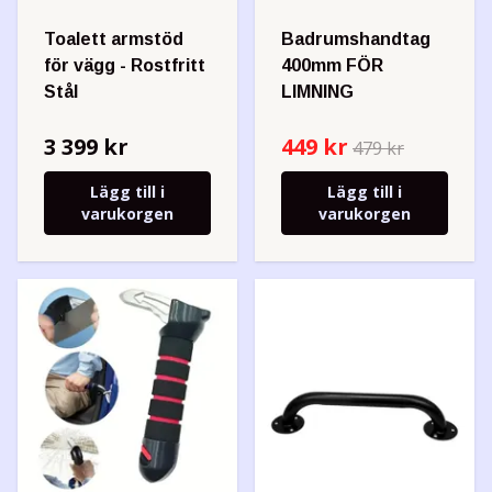
Toalett armstöd
Badrumshandtag
för vägg - Rostfritt
400mm FÖR
Stål
LIMNING
3 399 kr
449 kr
479 kr
Lägg till i
Lägg till i
varukorgen
varukorgen