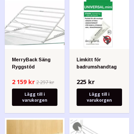
MerryBack Säng
Limkitt för
Ryggstöd
badrumshandtag
2 159 kr
225 kr
2 297 kr
Lägg till i
Lägg till i
varukorgen
varukorgen