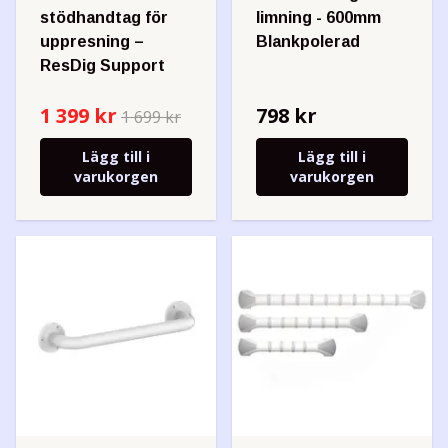
stödhandtag för
limning - 600mm
uppresning –
Blankpolerad
ResDig Support
1 399 kr
798 kr
1 699 kr
Lägg till i
Lägg till i
varukorgen
varukorgen