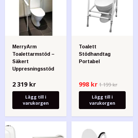
MerryArm
Toalett
Toalettarmstöd –
Stödhandtag
Säkert
Portabel
Uppresningsstöd
2 319 kr
998 kr
1 199 kr
Lägg till i
Lägg till i
varukorgen
varukorgen