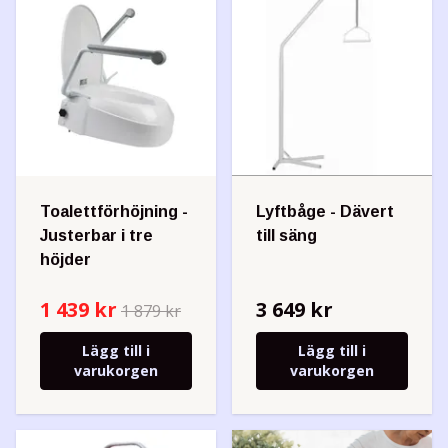
Toalettförhöjning -
Lyftbåge - Dävert
Justerbar i tre
till säng
höjder
1 439 kr
3 649 kr
1 879 kr
Lägg till i
Lägg till i
varukorgen
varukorgen