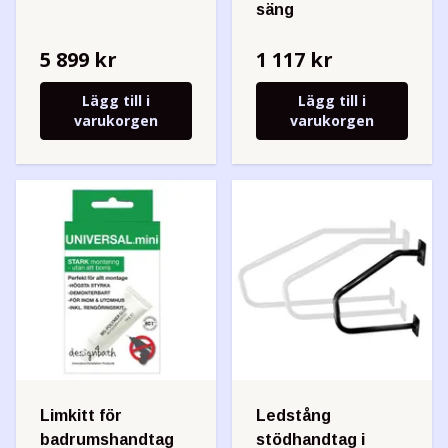
säng
5 899 kr
1 117 kr
Lägg till i
Lägg till i
varukorgen
varukorgen
Limkitt för
Ledstång
badrumshandtag
stödhandtag i