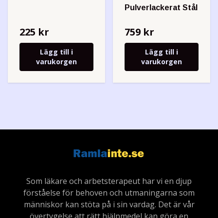
Pulver­lackerat Stål
225 kr
759 kr
Lägg till i
Lägg till i
varukorgen
varukorgen
Som läkare och arbetsterapeut har vi en djup
förståelse för behoven och utmaningarna som
människor kan stöta på i sin vardag. Det är vår
övertygelse att rätt hjälpmedel kan göra en