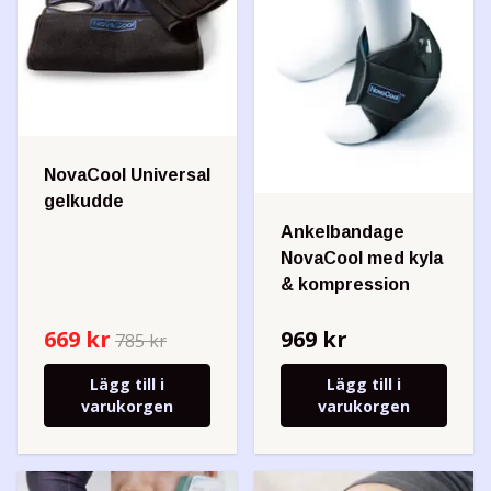
NovaCool Universal
gelkudde
Ankelbandage
NovaCool med kyla
& kompression
669 kr
969 kr
785 kr
Lägg till i
Lägg till i
varukorgen
varukorgen