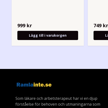
999 kr
749 k
Lägg till i varukorgen
L
Som läkare och arbetsterapeut har vi en djup
förståelse för behoven och utmaningarna som