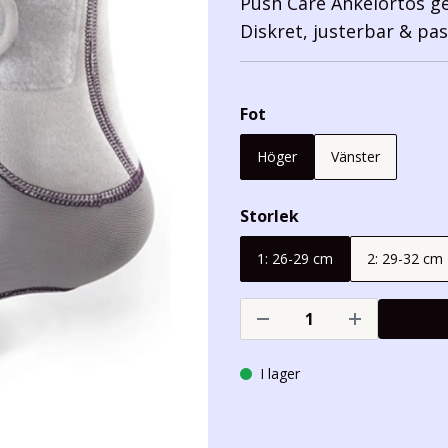
Push Care Ankelortos ge
Diskret, justerbar & pass
Fot
Höger
Vänster
Storlek
1: 26-29 cm
2: 29-32 cm
I lager