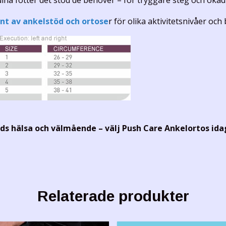
ina fötter det stöd de behöver – för tryggare steg och ökad 
nt av ankelstöd och ortose
r för olika aktivitetsnivåer och
leds hälsa och välmående – välj Push Care Ankelortos ida
Relaterade produkter