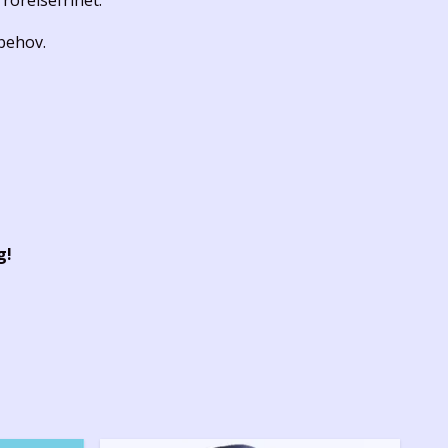
rörelsefrihet.
 behov.
g!