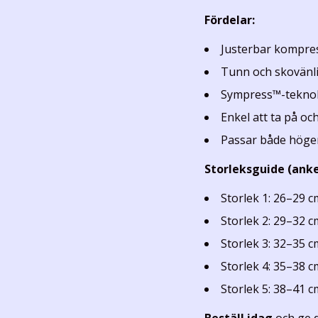
Fördelar:
Justerbar kompress
Tunn och skovänli
Sympress™-teknolo
Enkel att ta på o
Passar både höger
Storleksguide (anke
Storlek 1: 26–29 c
Storlek 2: 29–32 c
Storlek 3: 32–35 c
Storlek 4: 35–38 c
Storlek 5: 38–41 c