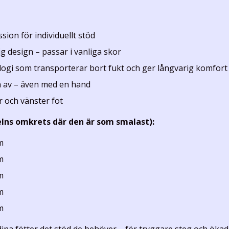
ion för individuellt stöd
g design – passar i vanliga skor
gi som transporterar bort fukt och ger långvarig komfort
ch av – även med en hand
 och vänster fot
lns omkrets där den är som smalast):
m
m
m
m
m