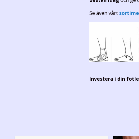
Beställ idag
och ge d
Se även vårt
sortime
Investera i din fot