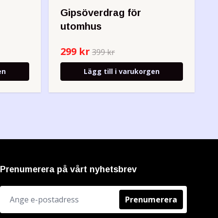
Gipsöverdrag för
utomhus
299 kr
399 kr
en
Lägg till i varukorgen
Prenumerera på vårt nyhetsbrev
Prenumerera