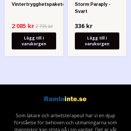
Vintertrygghetspaketet
Storm Paraply -
Svart
2 085 kr
336 kr
2 735 kr
Lägg till i
Lägg till i
varukorgen
varukorgen
Som läkare och arbetsterapeut har vi en djup
förståelse för behoven och utmaningarna som
människor kan stöta på i sin vardag. Det är vår