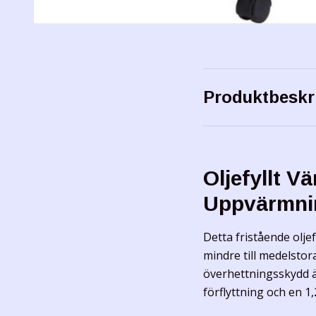
Produktbeskr
Oljefyllt V
Uppvärmni
Detta fristående olje
mindre till medelsto
överhettningsskydd ä
förflyttning och en 1