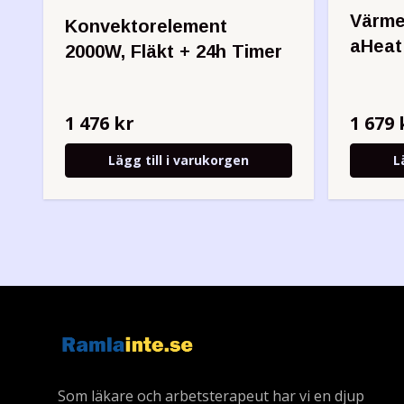
Värmef
Konvektorelement
aHeat
2000W, Fläkt + 24h Timer
1 476 kr
1 679 
Lägg till i varukorgen
L
Som läkare och arbetsterapeut har vi en djup