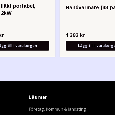
läkt portabel,
Handvärmare (48-p
 2kW
kr
1 392 kr
ägg till i varukorgen
Lägg till i varukorg
Läs mer
Företag, kommun & landsting