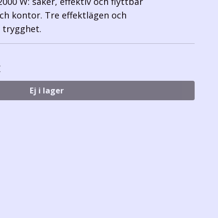
000 W: säker, effektiv och flyttbar
h kontor. Tre effektlägen och
 trygghet.
(
Ej i lager