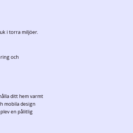
k i torra miljöer.
ering och
hålla ditt hem varmt
ch mobila design
plev en pålitlig