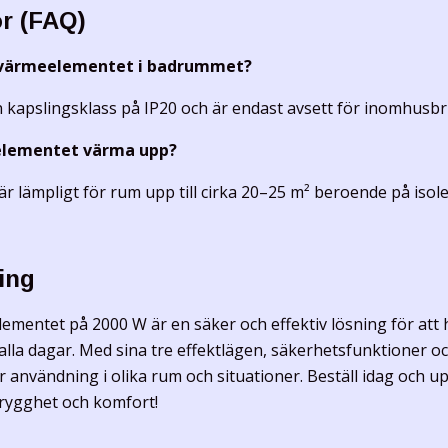
r (FAQ)
a värmeelementet i badrummet?
 kapslingsklass på IP20 och är endast avsett för inomhusbru
n elementet värma upp?
r lämpligt för rum upp till cirka 20–25 m² beroende på isol
ing
lementet på 2000 W är en säker och effektiv lösning för att 
lla dagar. Med sina tre effektlägen, säkerhetsfunktioner o
r användning i olika rum och situationer. Beställ idag och up
rygghet och komfort!