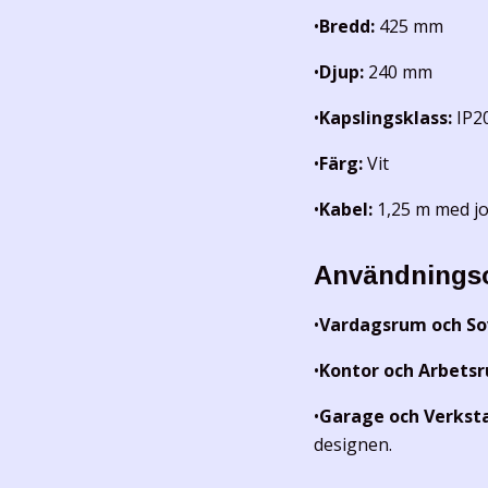
•
Bredd:
425 mm
•
Djup:
240 mm
•
Kapslingsklass:
IP20
•
Färg:
Vit
•
Kabel:
1,25 m med jo
Användnings
•
Vardagsrum och So
•
Kontor och Arbets
•
Garage och Verkst
designen.