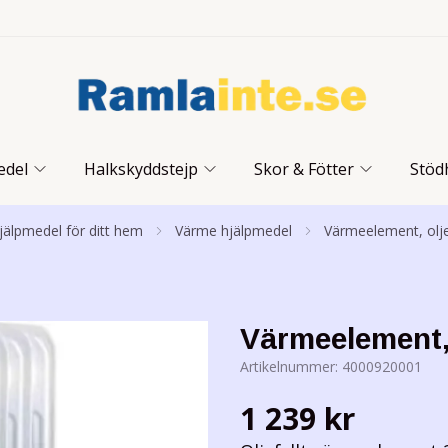
edel
Halkskyddstejp
Skor & Fötter
Stöd
hjälpmedel för ditt hem
Värme hjälpmedel
Värmeelement, oljef
Värmeelement, 
Artikelnummer:
4000920001
1 239 kr