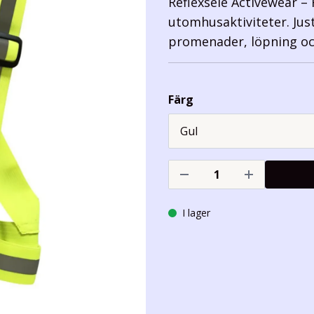
Reflexsele Activewear –
utomhusaktiviteter. Jus
promenader, löpning och
Färg
I lager