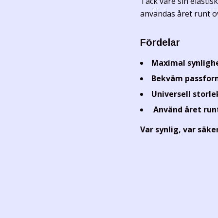
Tack vare sin elastis
användas året runt öv
Fördelar
Maximal synligh
Bekväm passfor
Universell storle
Använd året run
Var synlig, var säke