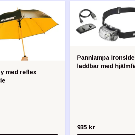
Pannlampa Ironside
laddbar med hjälmf
ly med reflex
de
r
935 kr