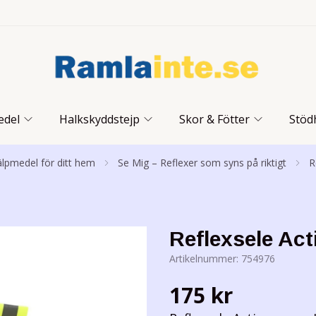
edel
Halkskyddstejp
Skor & Fötter
Stöd
jälpmedel för ditt hem
Se Mig – Reflexer som syns på riktigt
R
Reflexsele Ac
Artikelnummer:
754976
175 kr