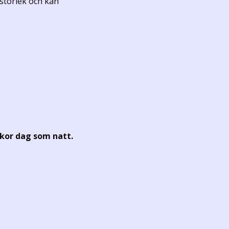
sstorlek och kan
ckor dag som natt.