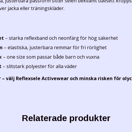
ka, justerbara passform sitter selen bekvämt oavsett kropp
er jacka eller träningskläder.
et
– starka reflexband och neonfärg för hög säkerhet
m
– elastiska, justerbara remmar för fri rörlighet
k
– one size som passar både barn och vuxna
t
– slitstark polyester för alla väder
r – välj Reflexsele Activewear och minska risken för oly
Relaterade produkter