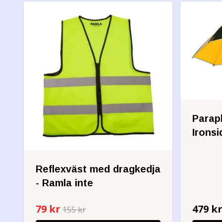
Parap
Ironsi
Reflexväst med dragkedja
- Ramla inte
79 kr
479 k
155 kr