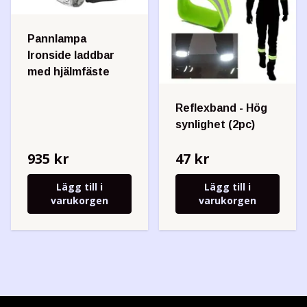
Pannlampa
Ironside laddbar
med hjälmfäste
Reflexband - Hög
synlighet (2pc)
935 kr
47 kr
Lägg till i
Lägg till i
varukorgen
varukorgen