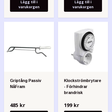
Lägg till i
Lägg till i
varukorgen
varukorgen
Griptång Passiv
Klockströmbrytare
NåFram
- Förhindrar
brandrisk
485 kr
199 kr