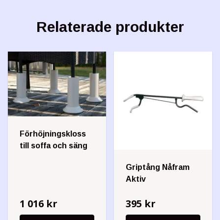
Relaterade produkter
Förhöjningskloss
till soffa och säng
Griptång Nåfram
Aktiv
1 016 kr
395 kr