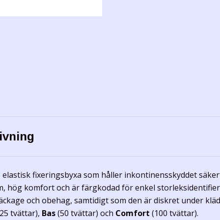
ivning
r, elastisk fixeringsbyxa som håller inkontinensskyddet säker
 hög komfort och är färgkodad för enkel storleksidentifieri
äckage och obehag, samtidigt som den är diskret under kläde
25 tvättar),
Bas
(50 tvättar) och
Comfort
(100 tvättar).