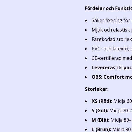
Fördelar och Funkti
Säker fixering för
Mjuk och elastisk
Färgkodad storlek 
PVC- och latexfri
CE-certifierad me
Levereras i 5-pa
OBS: Comfort mod
Storlekar:
XS (Röd):
Midja 60
S (Gul):
Midja 70–
M (Blå):
Midja 80–
L (Brun):
Midja 90