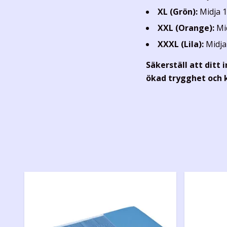
XL (Grön):
Midja 1
XXL (Orange):
Mid
XXXL (Lila):
Midja
Säkerställ att ditt 
ökad trygghet och 