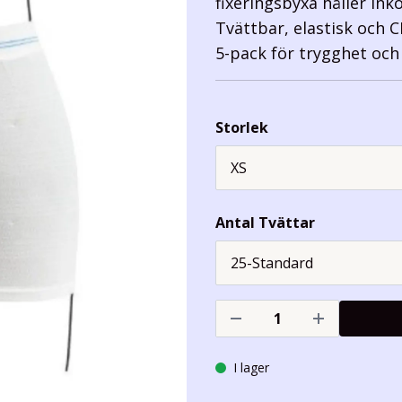
fixeringsbyxa håller in
Tvättbar, elastisk och 
5-pack för trygghet och
Storlek
Antal Tvättar
I lager