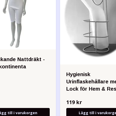
ckande Nattdräkt -
nkontinenta
Hygienisk
Urinflaskehållare m
Lock för Hem & Re
r
119 kr
ägg till i varukorgen
Lägg till i varukorg