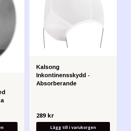
Kalsong
Inkontinensskydd -
Absorberande
ed
sa
289 kr
en
Lägg till i varukorgen