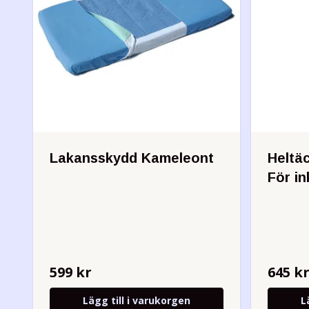
Lakansskydd Kameleont
Heltä
För i
599 kr
645 k
Lägg till i varukorgen
L