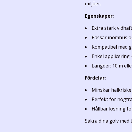
miljöer.
Egenskaper:
Extra stark vidhäf
Passar inomhus o
Kompatibel med g
Enkel applicering –
Längder: 10 m ell
Fördelar:
Minskar halkrisken
Perfekt för högtra
Hållbar lösning f
Säkra dina golv med te