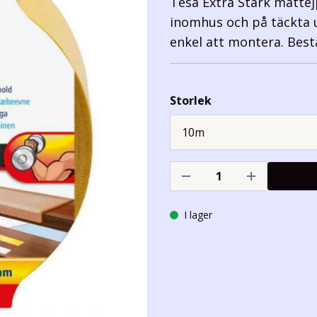
Tesa Extra Stark mattej
inomhus och på täckta 
enkel att montera. Bestä
Storlek
I lager