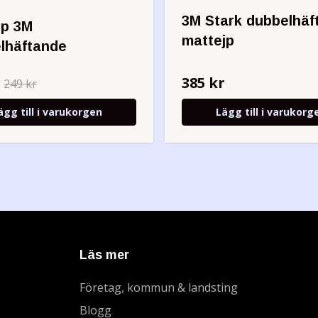
3M Stark dubbelhäf
jp 3M
mattejp
lhäftande
r
385 kr
249 kr
ägg till i varukorgen
Lägg till i varukorg
Läs mer
Företag, kommun & landsting
Blogg