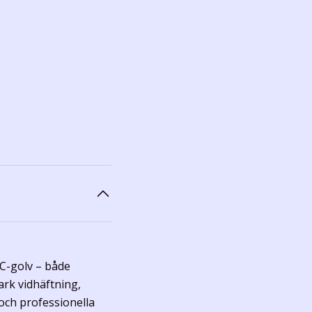
VC-golv – både
rk vidhäftning,
och professionella