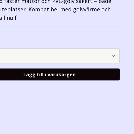
p fäster mattor och PVC-golv säkert – både
uteplatser. Kompatibel med golvvärme och
ll nu f
Lägg till i varukorgen