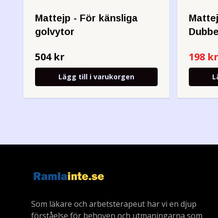
Mattejp - För känsliga
Matte
golvytor
Dubbe
504 kr
198 k
Lägg till i varukorgen
L
Som läkare och arbetsterapeut har vi en djup
förståelse för behoven och utmaningarna som