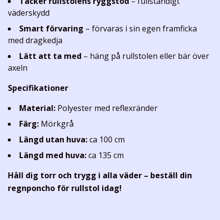
Täcker rullstolens ryggstöd
– fullständigt
väderskydd
Smart förvaring
– förvaras i sin egen framficka
med dragkedja
Lätt att ta med
– häng på rullstolen eller bär över
axeln
Specifikationer
Material:
Polyester med reflexränder
Färg:
Mörkgrå
Längd utan huva:
ca 100 cm
Längd med huva:
ca 135 cm
Håll dig torr och trygg i alla väder – beställ din
regnponcho för rullstol idag!