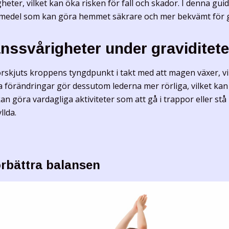
heter, vilket kan öka risken för fall och skador. I denna guid
pmedel som kan göra hemmet säkrare och mer bekvämt för g
anssvårigheter under graviditet
örskjuts kroppens tyngdpunkt i takt med att magen växer, vi
förändringar gör dessutom lederna mer rörliga, vilket kan bid
an göra vardagliga aktiviteter som att
gå i trappor
eller stå
llda.
förbättra balansen