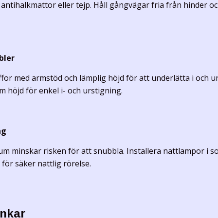
d
antihalkmattor eller tejp
. Håll gångvägar fria från hinder o
bler
or med armstöd och lämplig höjd för att underlätta i och ur st
 höjd för enkel i- och urstigning.
ng
rum minskar risken för att snubbla. Installera nattlampor i
för säker nattlig rörelse.
ankar