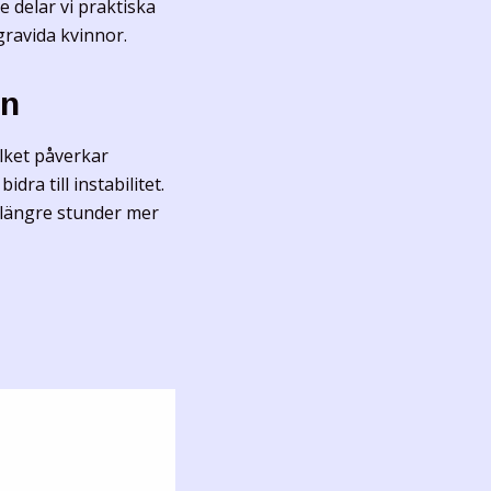
e delar vi praktiska
ravida kvinnor.
en
lket påverkar
ra till instabilitet.
 längre stunder mer