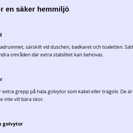
r en säker hemmiljö
d
 badrummet
, särskilt vid duschen, badkaret och toaletten. S
ndra områden där extra stabilitet kan behövas.
r
 extra grepp på hala golvytor som kakel eller trägolv. De ä
 inte vill bära skor.
 golvytor