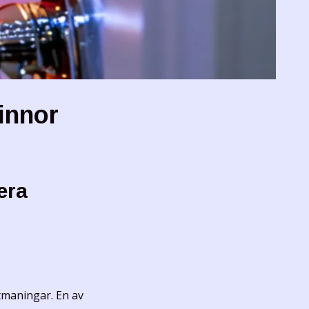
innor
era
utmaningar. En av