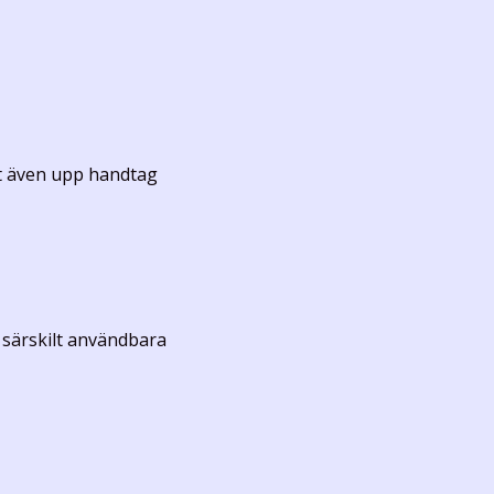
ätt även upp handtag
r särskilt användbara