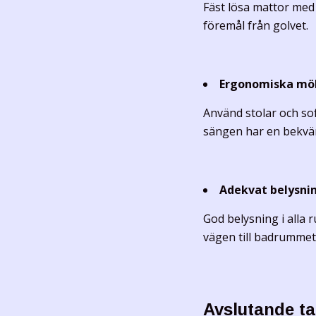
Fäst lösa mattor me
föremål från golvet.
Ergonomiska mö
Använd stolar och soff
sängen har en bekväm
Adekvat belysni
God belysning i alla 
vägen till badrummet 
Avslutande t