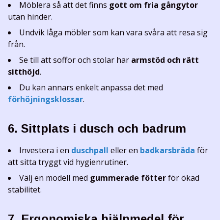
Möblera så att det finns
gott om fria gångytor
utan hinder.
Undvik låga möbler som kan vara svåra att resa sig
från.
Se till att soffor och stolar har
armstöd och rätt
sitthöjd
.
Du kan annars enkelt anpassa det med
förhöjningsklossar
.
6. Sittplats i dusch och badrum
Investera i en
duschpall
eller en
badkarsbräda
för
att sitta tryggt vid hygienrutiner.
Välj en modell med
gummerade fötter
för ökad
stabilitet.
7. Ergonomiska hjälpmedel för