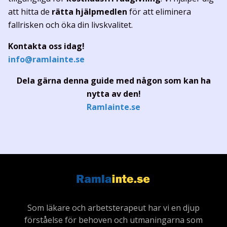
att hitta de
rätta hjälpmedlen
för att eliminera
fallrisken och öka din livskvalitet.
Kontakta oss idag!
info@ramlainte.se
Dela gärna denna guide med någon som kan ha
nytta av den!
Ramlainte.se
Som läkare och arbetsterapeut har vi en djup
förståelse för behoven och utmaningarna som